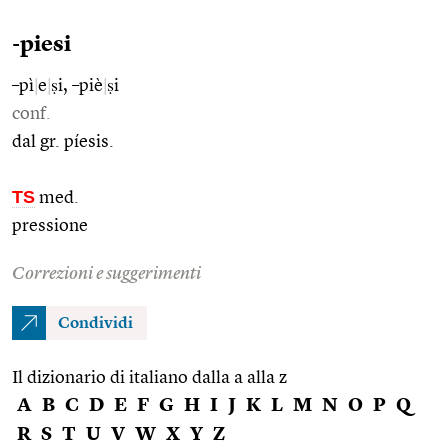
-piesi
–pì
|
e
|
ṣi, –piè
|
ṣi
conf.
dal gr. píesis.
TS
med.
pressione
Correzioni e suggerimenti
Condividi
Il dizionario di italiano dalla a alla z
A
B
C
D
E
F
G
H
I
J
K
L
M
N
O
P
Q
R
S
T
U
V
W
X
Y
Z