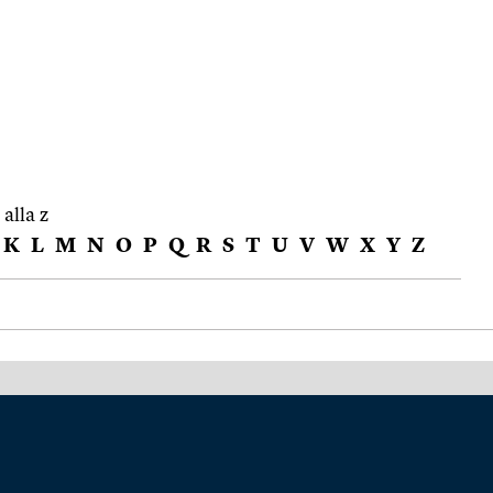
 alla z
K
L
M
N
O
P
Q
R
S
T
U
V
W
X
Y
Z