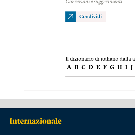
Correzioni e suggerimenti
Condividi
Il dizionario di italiano dalla a
A
B
C
D
E
F
G
H
I
J