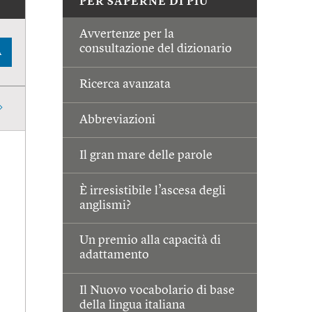
PER SAPERNE DI PIÙ
Avvertenze per la
consultazione del dizionario
A
Ricerca avanzata
Abbreviazioni
Il gran mare delle parole
È irresistibile l’ascesa degli
anglismi?
Un premio alla capacità di
adattamento
Il Nuovo vocabolario di base
della lingua italiana