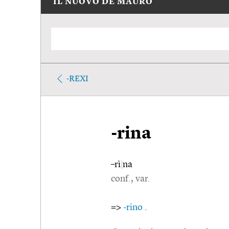
IL NUOVO DE MAURO
-REXI
-rina
–rì
|
na
conf., var.
=>
-rino
.