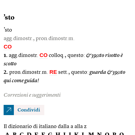
’sto
’sto
agg.dimostr., pron.dimostr.m.
CO
CO
1.
agg.dimostr.
colloq., questo:
&39;sto risotto è
scotto
2.
RE
pron.dimostr.m.
sett., questo:
guarda &39;sto
qui come guida!
Correzioni e suggerimenti
Condividi
Il dizionario di italiano dalla a alla z