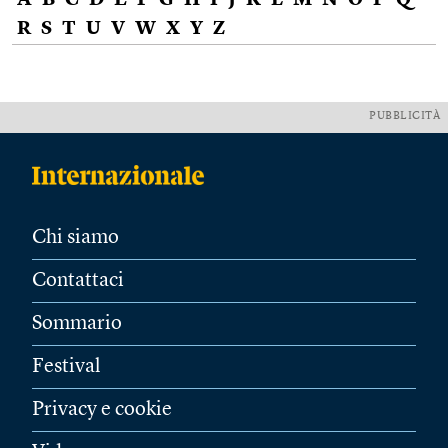
A
B
C
D
E
F
G
H
I
J
K
L
M
N
O
P
Q
R
S
T
U
V
W
X
Y
Z
PUBBLICITÀ
Chi siamo
Contattaci
Sommario
Festival
Privacy e cookie