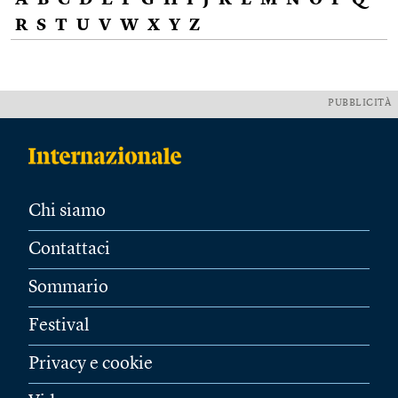
A
B
C
D
E
F
G
H
I
J
K
L
M
N
O
P
Q
R
S
T
U
V
W
X
Y
Z
PUBBLICITÀ
Chi siamo
Contattaci
Sommario
Festival
Privacy e cookie