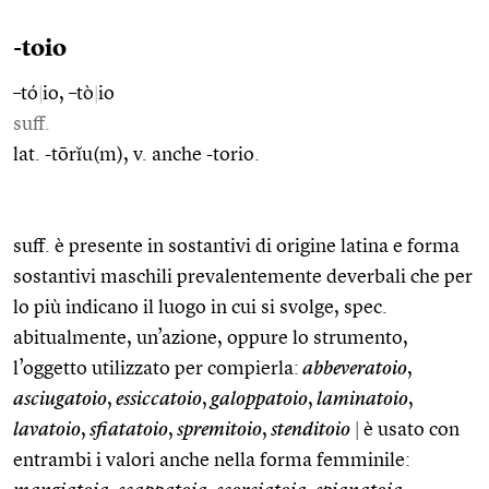
-toio
–tó
|
io, –tò
|
io
suff.
lat. -tōrĭu(m), v. anche -torio.
suff. è presente in sostantivi di origine latina e forma
sostantivi maschili prevalentemente deverbali che per
lo più indicano il luogo in cui si svolge, spec.
abitualmente, un’azione, oppure lo strumento,
l’oggetto utilizzato per compierla:
abbeveratoio
,
asciugatoio
,
essiccatoio
,
galoppatoio
,
laminatoio
,
lavatoio
,
sfiatatoio
,
spremitoio
,
stenditoio
|
è usato con
entrambi i valori anche nella forma femminile: