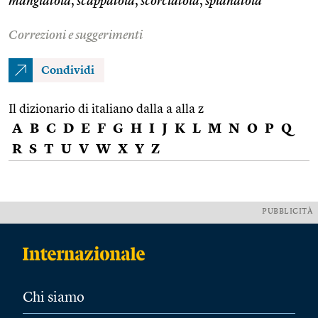
mangiatoia
,
scappatoia
,
scorciatoia
,
spianatoia
Correzioni e suggerimenti
Condividi
Il dizionario di italiano dalla a alla z
A
B
C
D
E
F
G
H
I
J
K
L
M
N
O
P
Q
R
S
T
U
V
W
X
Y
Z
PUBBLICITÀ
Chi siamo