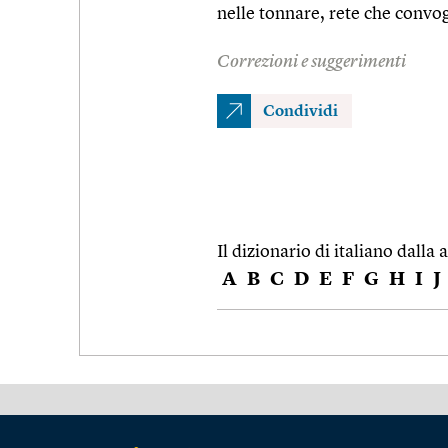
nelle tonnare, rete che convog
Correzioni e suggerimenti
Condividi
Il dizionario di italiano dalla a
A
B
C
D
E
F
G
H
I
J