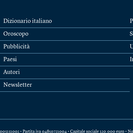
Dizionario italiano
P
Oroscopo
S
Pubblicità
U
Paesi
I
Autori
Newsletter
e 04003131002 • Partita iva 04850721004 • Capitale sociale 120.000 euro •
No