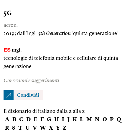
5G
acron.
2019; dall’ingl.
5th Generation
’quinta generazione’
ES
ingl.
tecnologie di telefonia mobile e cellulare di quinta
generazione
Correzioni e suggerimenti
Condividi
Il dizionario di italiano dalla a alla z
A
B
C
D
E
F
G
H
I
J
K
L
M
N
O
P
Q
R
S
T
U
V
W
X
Y
Z