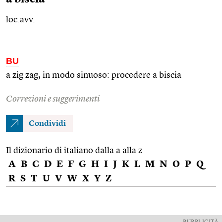
loc.avv.
BU
a zig zag, in modo sinuoso: procedere a biscia
Correzioni e suggerimenti
Condividi
Il dizionario di italiano dalla a alla z
A
B
C
D
E
F
G
H
I
J
K
L
M
N
O
P
Q
R
S
T
U
V
W
X
Y
Z