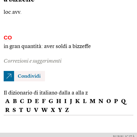
loc.avv.
CO
in gran quantità: aver soldi a bizzeffe
Correzioni e suggerimenti
Condividi
Il dizionario di italiano dalla a alla z
A
B
C
D
E
F
G
H
I
J
K
L
M
N
O
P
Q
R
S
T
U
V
W
X
Y
Z