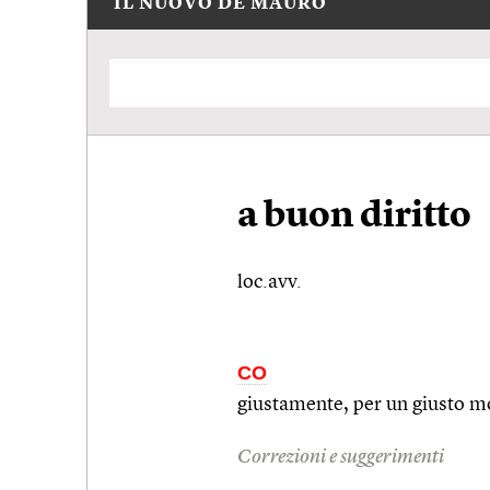
IL NUOVO DE MAURO
a buon diritto
loc.avv.
CO
giustamente, per un giusto m
Correzioni e suggerimenti