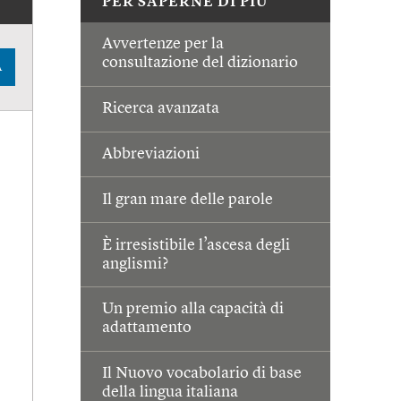
PER SAPERNE DI PIÙ
Avvertenze per la
consultazione del dizionario
A
Ricerca avanzata
Abbreviazioni
Il gran mare delle parole
È irresistibile l’ascesa degli
anglismi?
Un premio alla capacità di
adattamento
Il Nuovo vocabolario di base
della lingua italiana