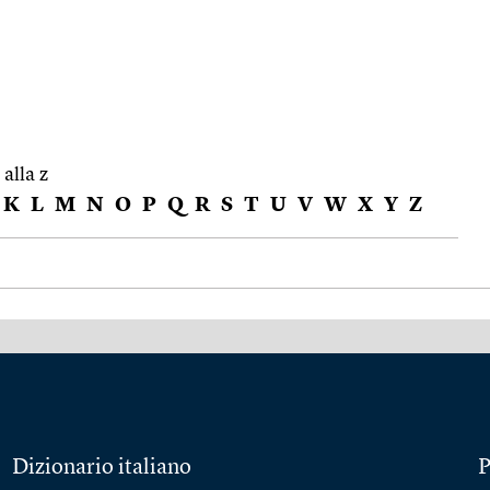
 alla z
K
L
M
N
O
P
Q
R
S
T
U
V
W
X
Y
Z
Dizionario italiano
P