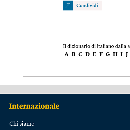
Condividi
Il dizionario di italiano dalla a
A
B
C
D
E
F
G
H
I
J
Chi siamo