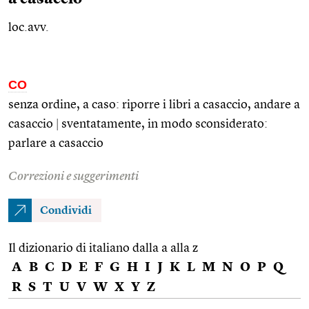
loc.avv.
CO
senza ordine, a caso: riporre i libri a casaccio, andare a
casaccio
|
sventatamente, in modo sconsiderato:
parlare a casaccio
Correzioni e suggerimenti
Condividi
Il dizionario di italiano dalla a alla z
A
B
C
D
E
F
G
H
I
J
K
L
M
N
O
P
Q
R
S
T
U
V
W
X
Y
Z