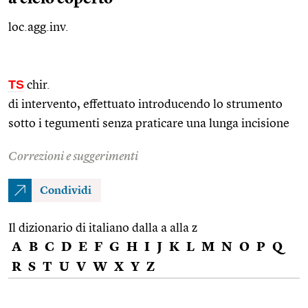
loc.agg.inv.
TS
chir.
di intervento, effettuato introducendo lo strumento
sotto i tegumenti senza praticare una lunga incisione
Correzioni e suggerimenti
Condividi
Il dizionario di italiano dalla a alla z
A
B
C
D
E
F
G
H
I
J
K
L
M
N
O
P
Q
R
S
T
U
V
W
X
Y
Z