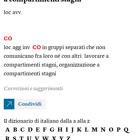
loc.avv.
CO
CO
loc.agg.inv.
in gruppi separati che non
comunicano fra loro né con altri: lavorare a
compartimenti stagni, organizzazione a
compartimenti stagni
Correzioni e suggerimenti
Condividi
Il dizionario di italiano dalla a alla z
A
B
C
D
E
F
G
H
I
J
K
L
M
N
O
P
Q
R
S
T
U
V
W
X
Y
Z