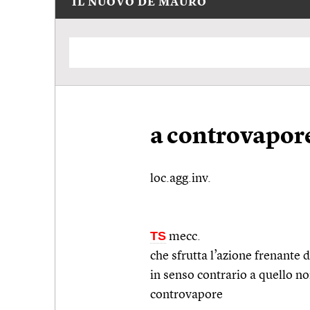
IL NUOVO DE MAURO
a controvapor
loc.agg.inv.
TS
mecc.
che sfrutta l’azione frenante
in senso contrario a quello n
controvapore