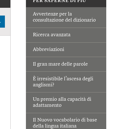
PER SAPERNE DI PIÙ
Avvertenze per la
consultazione del dizionario
A
Ricerca avanzata
Abbreviazioni
Il gran mare delle parole
È irresistibile l’ascesa degli
anglismi?
Un premio alla capacità di
adattamento
Il Nuovo vocabolario di base
della lingua italiana