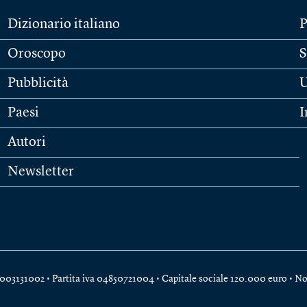
Dizionario italiano
P
Oroscopo
S
Pubblicità
U
Paesi
I
Autori
Newsletter
e 04003131002 • Partita iva 04850721004 • Capitale sociale 120.000 euro •
No