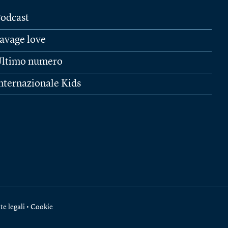
odcast
avage love
ltimo numero
nternazionale Kids
te legali
•
Cookie