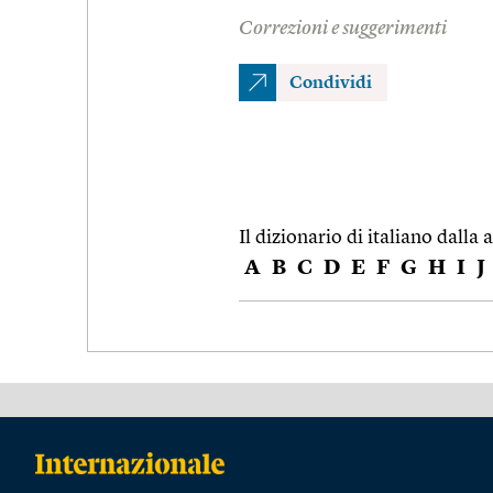
Correzioni e suggerimenti
Condividi
Il dizionario di italiano dalla a
A
B
C
D
E
F
G
H
I
J