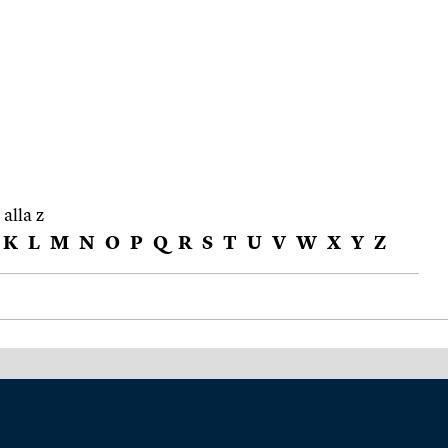
 alla z
K
L
M
N
O
P
Q
R
S
T
U
V
W
X
Y
Z