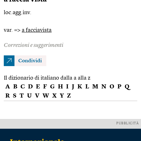
loc.agg.inv.
var. =>
a facciavista
Correzioni e suggerimenti
Condividi
Il dizionario di italiano dalla a alla z
A
B
C
D
E
F
G
H
I
J
K
L
M
N
O
P
Q
R
S
T
U
V
W
X
Y
Z
PUBBLICITÀ