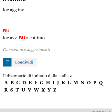
loc.agg.inv.
BU
BU
loc.avv.
a cottimo
Correzioni e suggerimenti
Condividi
Il dizionario di italiano dalla a alla z
A
B
C
D
E
F
G
H
I
J
K
L
M
N
O
P
Q
R
S
T
U
V
W
X
Y
Z