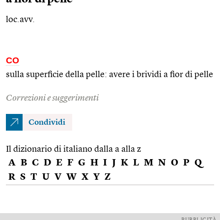
loc.avv.
CO
sulla superficie della pelle: avere i brividi a fior di pelle
Correzioni e suggerimenti
Condividi
Il dizionario di italiano dalla a alla z
A
B
C
D
E
F
G
H
I
J
K
L
M
N
O
P
Q
R
S
T
U
V
W
X
Y
Z