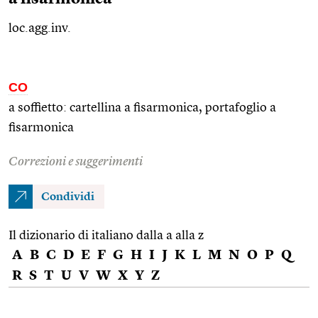
loc.agg.inv.
CO
a soffietto: cartellina a fisarmonica, portafoglio a
fisarmonica
Correzioni e suggerimenti
Condividi
Il dizionario di italiano dalla a alla z
A
B
C
D
E
F
G
H
I
J
K
L
M
N
O
P
Q
R
S
T
U
V
W
X
Y
Z