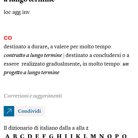
loc.agg.inv.
CO
destinato a durare, a valere per molto tempo:
contratto a lungo termine
|
destinato a concludersi o a
essere realizzato gradualmente, in molto tempo:
un
progetto a lungo termine
Correzioni e suggerimenti
Condividi
Il dizionario di italiano dalla a alla z
A
B
C
D
E
F
G
H
I
J
K
L
M
N
O
P
Q