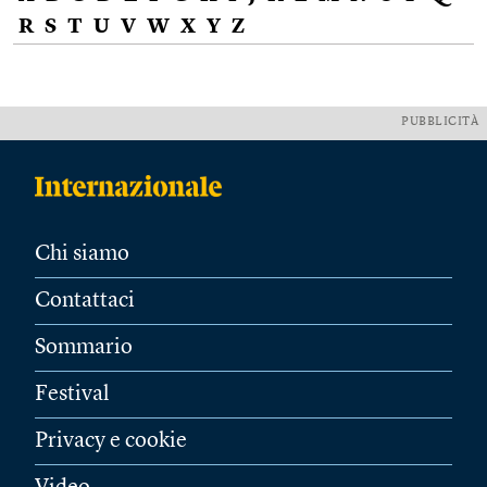
R
S
T
U
V
W
X
Y
Z
PUBBLICITÀ
Chi siamo
Contattaci
Sommario
Festival
Privacy e cookie