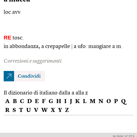
loc.avv.
RE
tosc.
in abbondanza, a crepapelle
|
a ufo: mangiare a m.
Correzioni e suggerimenti
Condividi
Il dizionario di italiano dalla a alla z
A
B
C
D
E
F
G
H
I
J
K
L
M
N
O
P
Q
R
S
T
U
V
W
X
Y
Z