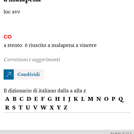
loc.avv.
CO
a stento: è riuscito a malapena a vincere
Correzioni e suggerimenti
Condividi
Il dizionario di italiano dalla a alla z
A
B
C
D
E
F
G
H
I
J
K
L
M
N
O
P
Q
R
S
T
U
V
W
X
Y
Z