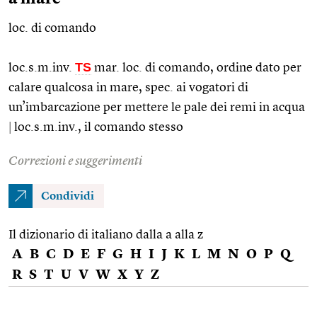
loc. di comando
TS
loc.s.m.inv.
mar.
loc.
di comando, ordine dato per
calare qualcosa in mare,
spec.
ai vogatori di
un’imbarcazione per mettere le pale dei remi in acqua
|
loc.s.m.
inv., il comando stesso
Correzioni e suggerimenti
Condividi
Il dizionario di italiano dalla a alla z
A
B
C
D
E
F
G
H
I
J
K
L
M
N
O
P
Q
R
S
T
U
V
W
X
Y
Z