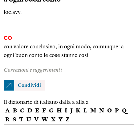
loc.avv.
CO
con valore conclusivo, in ogni modo, comunque: a
ogni buon conto le cose stanno così
Correzioni e suggerimenti
Condividi
Il dizionario di italiano dalla a alla z
A
B
C
D
E
F
G
H
I
J
K
L
M
N
O
P
Q
R
S
T
U
V
W
X
Y
Z