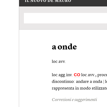
IL NUOVO DE MAURO
a onde
loc.avv.
CO
loc.agg.inv.
loc.avv.
, pro
discontinuo: andare a onda
|
l
rappresenta in modo stilizza
Correzioni e suggerimenti