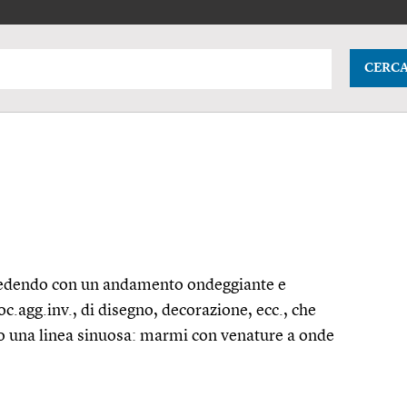
CERC
cedendo con un andamento ondeggiante e
oc.agg.
inv., di disegno, decorazione,
ecc.
, che
to una linea sinuosa: marmi con venature a onde