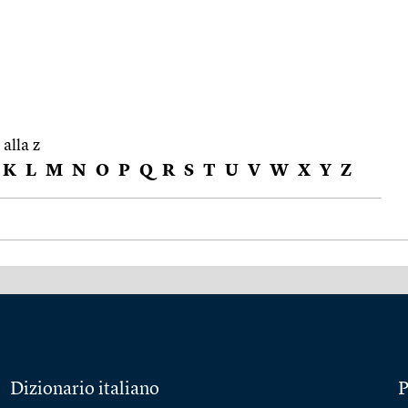
 alla z
K
L
M
N
O
P
Q
R
S
T
U
V
W
X
Y
Z
Dizionario italiano
P