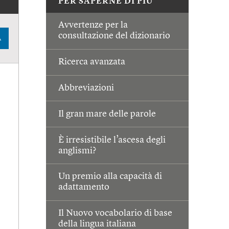
PER SAPERNE DI PIÙ
Avvertenze per la
consultazione del dizionario
A
Ricerca avanzata
Abbreviazioni
Il gran mare delle parole
È irresistibile l’ascesa degli
anglismi?
Un premio alla capacità di
adattamento
Il Nuovo vocabolario di base
della lingua italiana