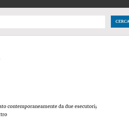
CERC
i
nato contemporaneamente da due esecutori;
ttro