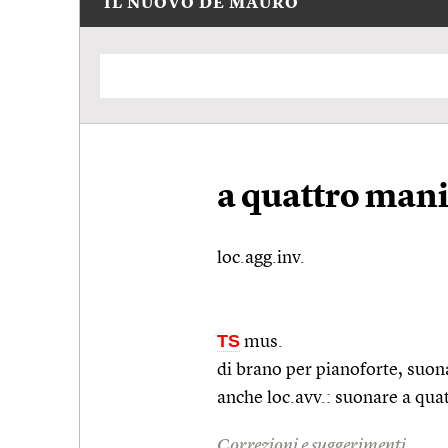
IL NUOVO DE MAURO
a quattro man
loc.agg.inv.
TS
mus.
di brano per pianoforte, suo
anche
loc.avv.
: suonare a qua
Correzioni e suggerimenti