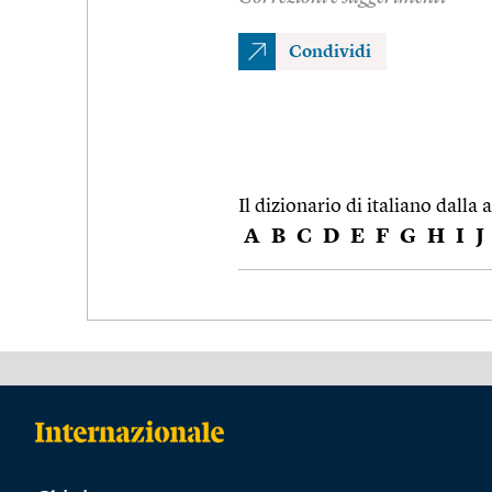
Condividi
Il dizionario di italiano dalla a
A
B
C
D
E
F
G
H
I
J