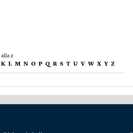
 alla z
K
L
M
N
O
P
Q
R
S
T
U
V
W
X
Y
Z