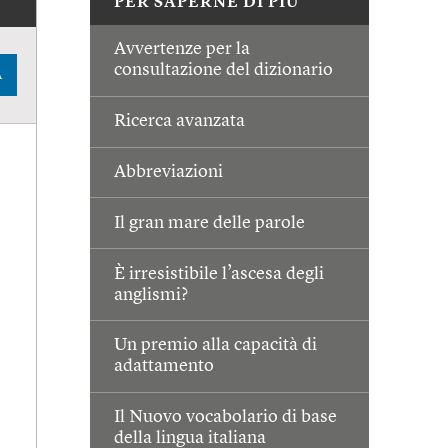
PER SAPERNE DI PIÙ
Avvertenze per la
consultazione del dizionario
A
Ricerca avanzata
Abbreviazioni
Il gran mare delle parole
È irresistibile l’ascesa degli
anglismi?
Un premio alla capacità di
adattamento
Il Nuovo vocabolario di base
della lingua italiana