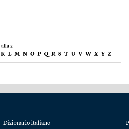
 alla z
K
L
M
N
O
P
Q
R
S
T
U
V
W
X
Y
Z
Dizionario italiano
P