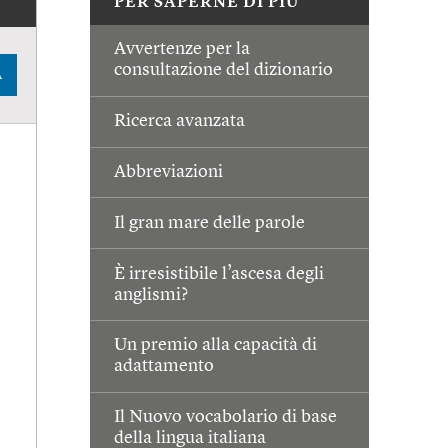
PER SAPERNE DI PIÙ
Avvertenze per la
consultazione del dizionario
A
Ricerca avanzata
Abbreviazioni
Il gran mare delle parole
È irresistibile l’ascesa degli
anglismi?
Un premio alla capacità di
adattamento
Il Nuovo vocabolario di base
della lingua italiana