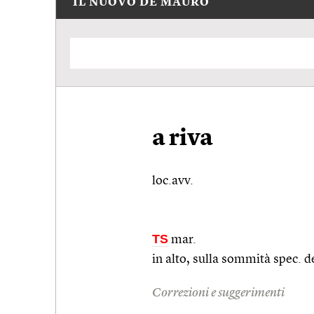
IL NUOVO DE MAURO
a riva
loc.avv.
TS
mar.
in alto, sulla sommità
spec.
de
Correzioni e suggerimenti