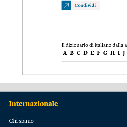
Condividi
Il dizionario di italiano dalla a
A
B
C
D
E
F
G
H
I
J
Chi siamo