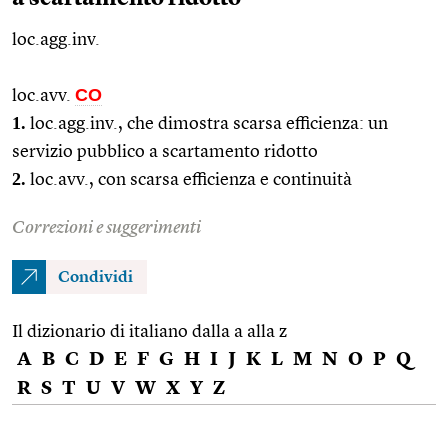
loc.agg.inv.
CO
loc.avv.
1.
loc.agg.
inv., che dimostra scarsa efficienza: un
servizio pubblico a scartamento ridotto
2.
loc.avv.
, con scarsa efficienza e continuità
Correzioni e suggerimenti
Condividi
Il dizionario di italiano dalla a alla z
A
B
C
D
E
F
G
H
I
J
K
L
M
N
O
P
Q
R
S
T
U
V
W
X
Y
Z