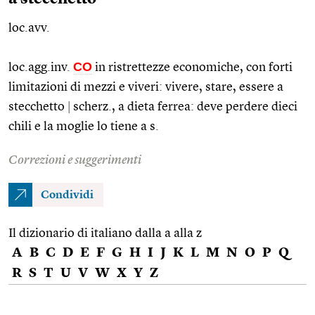
loc.avv.
CO
loc.agg.inv.
in ristrettezze economiche, con forti
limitazioni di mezzi e viveri: vivere, stare, essere a
stecchetto
|
scherz.
, a dieta ferrea: deve perdere dieci
chili e la moglie lo tiene a s.
Correzioni e suggerimenti
Condividi
Il dizionario di italiano dalla a alla z
A
B
C
D
E
F
G
H
I
J
K
L
M
N
O
P
Q
R
S
T
U
V
W
X
Y
Z