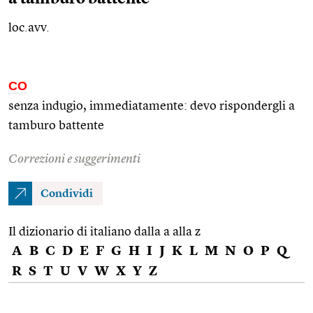
loc.avv.
CO
senza indugio, immediatamente: devo rispondergli a
tamburo battente
Correzioni e suggerimenti
Condividi
Il dizionario di italiano dalla a alla z
A
B
C
D
E
F
G
H
I
J
K
L
M
N
O
P
Q
R
S
T
U
V
W
X
Y
Z