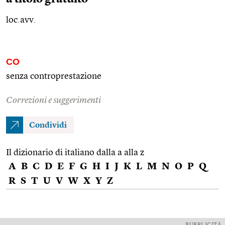
loc.avv.
CO
senza controprestazione
Correzioni e suggerimenti
Condividi
Il dizionario di italiano dalla a alla z
A
B
C
D
E
F
G
H
I
J
K
L
M
N
O
P
Q
R
S
T
U
V
W
X
Y
Z