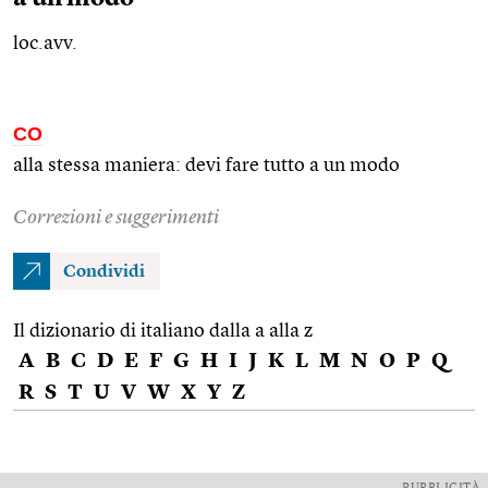
loc.avv.
CO
alla stessa maniera: devi fare tutto a un modo
Correzioni e suggerimenti
Condividi
Il dizionario di italiano dalla a alla z
A
B
C
D
E
F
G
H
I
J
K
L
M
N
O
P
Q
R
S
T
U
V
W
X
Y
Z