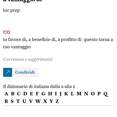
loc.prep.
CO
in favore di, a beneficio di, a profitto di: questo torna a
tuo vantaggio
Correzioni e suggerimenti
Condividi
Il dizionario di italiano dalla a alla z
A
B
C
D
E
F
G
H
I
J
K
L
M
N
O
P
Q
R
S
T
U
V
W
X
Y
Z