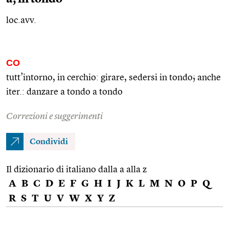
loc.avv.
CO
tutt’intorno, in cerchio: girare, sedersi in tondo; anche
iter.
: danzare a tondo a tondo
Correzioni e suggerimenti
Condividi
Il dizionario di italiano dalla a alla z
A
B
C
D
E
F
G
H
I
J
K
L
M
N
O
P
Q
R
S
T
U
V
W
X
Y
Z