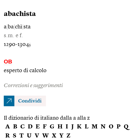
abachista
a
|
ba
|
chì
|
sta
s.m. e f.
1290-1304;
OB
esperto di calcolo
Correzioni e suggerimenti
Condividi
Il dizionario di italiano dalla a alla z
A
B
C
D
E
F
G
H
I
J
K
L
M
N
O
P
Q
R
S
T
U
V
W
X
Y
Z