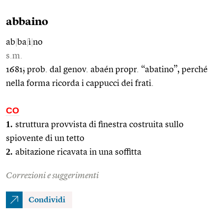
abbaino
ab
|
ba
|
ì
|
no
s.m.
1681; prob. dal genov. abaén propr. “abatino”, perché
nella forma ricorda i cappucci dei frati.
CO
1.
struttura provvista di finestra costruita sullo
spiovente di un tetto
2.
abitazione ricavata in una soffitta
Correzioni e suggerimenti
Condividi