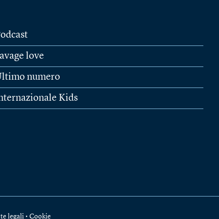
odcast
avage love
ltimo numero
nternazionale Kids
te legali
•
Cookie