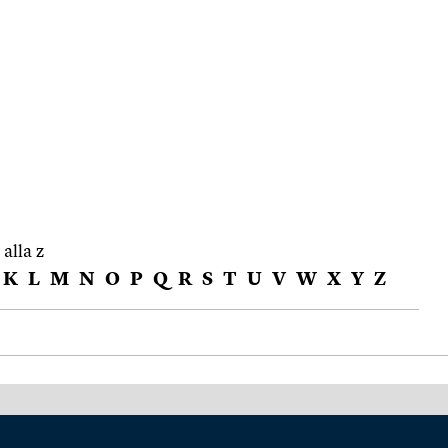
 alla z
K
L
M
N
O
P
Q
R
S
T
U
V
W
X
Y
Z