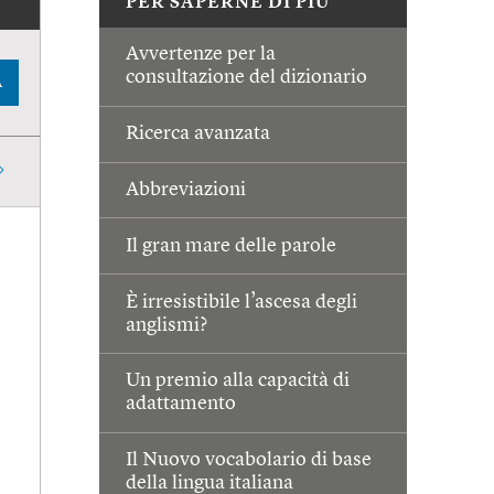
PER SAPERNE DI PIÙ
Avvertenze per la
consultazione del dizionario
A
Ricerca avanzata
Abbreviazioni
Il gran mare delle parole
È irresistibile l’ascesa degli
anglismi?
Un premio alla capacità di
adattamento
Il Nuovo vocabolario di base
della lingua italiana