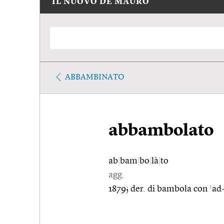
IL NUOVO DE MAURO
ABBAMBINATO
abbambolato
ab
|
bam
|
bo
|
là
|
to
agg.
1
1879; der. di bambola con
ad