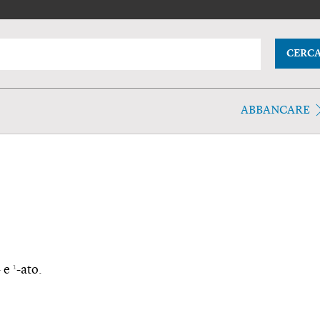
CERC
ABBANCARE
1
- e
-ato.