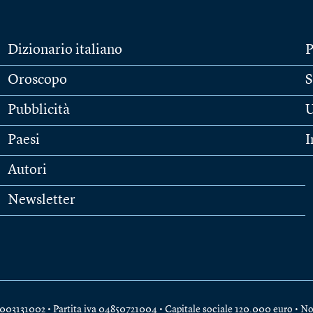
Dizionario italiano
P
Oroscopo
S
Pubblicità
U
Paesi
I
Autori
Newsletter
e 04003131002 • Partita iva 04850721004 • Capitale sociale 120.000 euro •
No