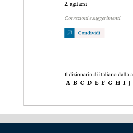
2.
agitarsi
Correzioni e suggerimenti
Condividi
Il dizionario di italiano dalla a
A
B
C
D
E
F
G
H
I
J