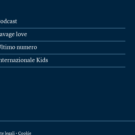
odcast
avage love
ltimo numero
nternazionale Kids
te legali
•
Cookie