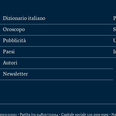
Dizionario italiano
P
Oroscopo
S
Pubblicità
U
Paesi
I
Autori
Newsletter
e 04003131002 • Partita iva 04850721004 • Capitale sociale 120.000 euro •
No