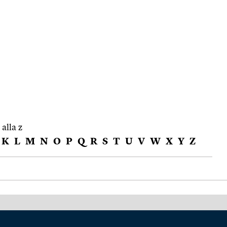
 alla z
K
L
M
N
O
P
Q
R
S
T
U
V
W
X
Y
Z