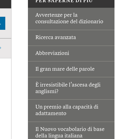
PER SAPERNE DI PIÙ
Avvertenze per la
consultazione del dizionario
A
Ricerca avanzata
Abbreviazioni
Il gran mare delle parole
È irresistibile l’ascesa degli
anglismi?
Un premio alla capacità di
adattamento
Il Nuovo vocabolario di base
della lingua italiana