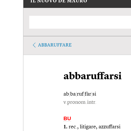
IL NUOVO DE MAURO
ABBARUFFARE
abbaruffarsi
ab
|
ba
|
ruf
|
fàr
|
si
v.pronom.intr.
BU
1.
rec., litigare, azzuffarsi