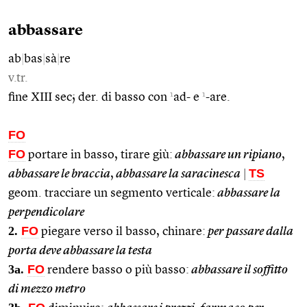
abbassare
ab
|
bas
|
sà
|
re
v.tr.
1
1
fine XIII sec; der. di basso con
ad- e
-are.
FO
FO
portare in basso, tirare giù:
abbassare un ripiano
,
TS
abbassare le braccia
,
abbassare la saracinesca
|
geom. tracciare un segmento verticale:
abbassare la
perpendicolare
2.
FO
piegare verso il basso, chinare:
per passare dalla
porta deve abbassare la testa
3a.
FO
rendere basso o più basso:
abbassare il soffitto
di mezzo metro