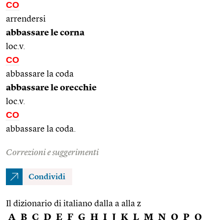
CO
arrendersi
abbassare le corna
loc.v.
CO
abbassare la coda
abbassare le orecchie
loc.v.
CO
abbassare la coda.
Correzioni e suggerimenti
Condividi
Il dizionario di italiano dalla a alla z
A
B
C
D
E
F
G
H
I
J
K
L
M
N
O
P
Q