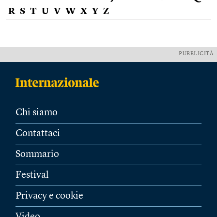
R
S
T
U
V
W
X
Y
Z
PUBBLICITÀ
Chi siamo
Contattaci
Sommario
Festival
Privacy e cookie