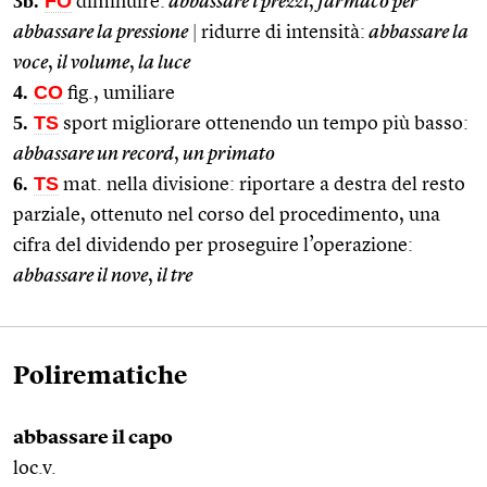
3b.
FO
diminuire:
abbassare i prezzi
,
farmaco per
abbassare la pressione
|
ridurre di intensità:
abbassare la
voce
,
il volume
,
la luce
4.
CO
fig., umiliare
5.
TS
sport migliorare ottenendo un tempo più basso:
abbassare un record
,
un primato
6.
TS
mat. nella divisione: riportare a destra del resto
parziale, ottenuto nel corso del procedimento, una
cifra del dividendo per proseguire l’operazione:
abbassare il nove
,
il tre
Polirematiche
abbassare il capo
loc.v.