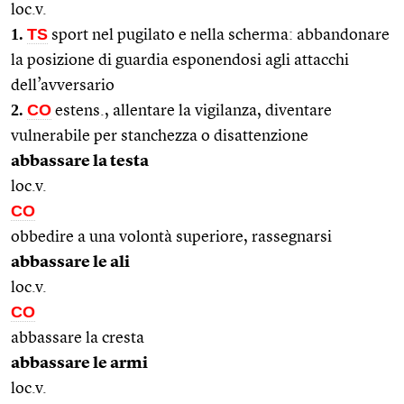
loc.v.
1.
TS
sport nel pugilato e nella scherma: abbandonare
la posizione di guardia esponendosi agli attacchi
dell’avversario
2.
CO
estens., allentare la vigilanza, diventare
vulnerabile per stanchezza o disattenzione
abbassare la testa
loc.v.
CO
obbedire a una volontà superiore, rassegnarsi
abbassare le ali
loc.v.
CO
abbassare la cresta
abbassare le armi
loc.v.