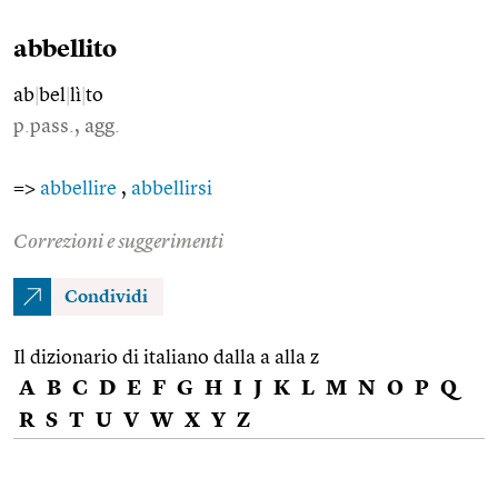
abbellito
ab
|
bel
|
lì
|
to
p.pass., agg.
=>
abbellire
,
abbellirsi
Correzioni e suggerimenti
Condividi
Il dizionario di italiano dalla a alla z
A
B
C
D
E
F
G
H
I
J
K
L
M
N
O
P
Q
R
S
T
U
V
W
X
Y
Z