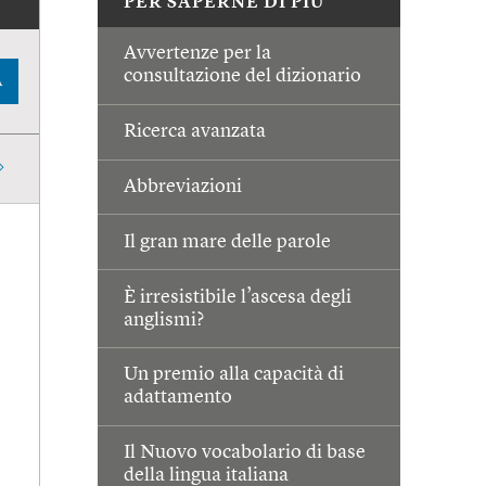
PER SAPERNE DI PIÙ
Avvertenze per la
consultazione del dizionario
A
Ricerca avanzata
Abbreviazioni
Il gran mare delle parole
È irresistibile l’ascesa degli
anglismi?
Un premio alla capacità di
adattamento
Il Nuovo vocabolario di base
della lingua italiana