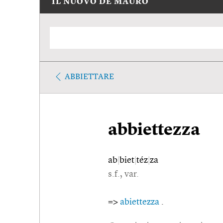
IL NUOVO DE MAURO
ABBIETTARE
abbiettezza
ab
|
biet
|
téz
|
za
s.f., var.
=>
abiettezza
.