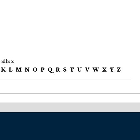
 alla z
K
L
M
N
O
P
Q
R
S
T
U
V
W
X
Y
Z