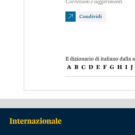
Correzioni e suggerimenti
Condividi
Il dizionario di italiano dalla a
A
B
C
D
E
F
G
H
I
J