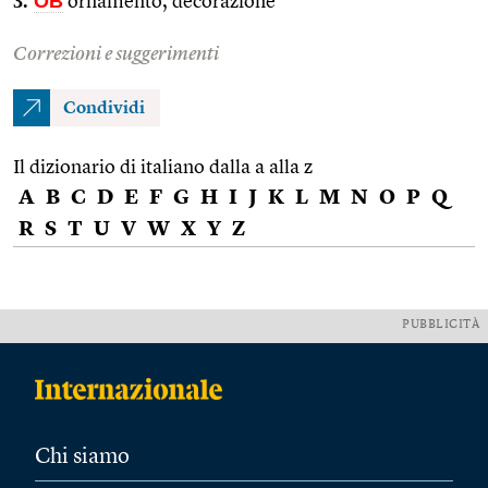
3.
OB
ornamento, decorazione
Correzioni e suggerimenti
Condividi
Il dizionario di italiano dalla a alla z
A
B
C
D
E
F
G
H
I
J
K
L
M
N
O
P
Q
R
S
T
U
V
W
X
Y
Z
PUBBLICITÀ
Chi siamo