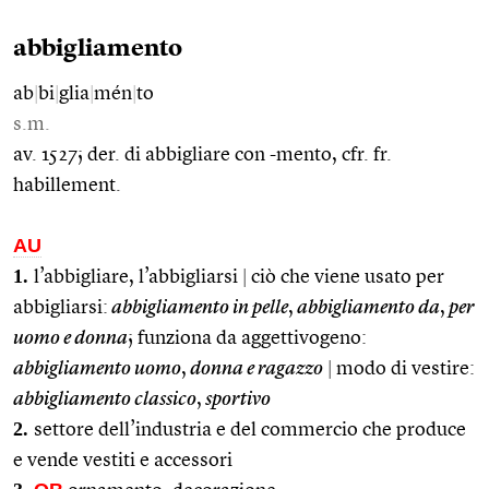
abbigliamento
ab
|
bi
|
glia
|
mén
|
to
s.m.
av. 1527; der. di abbigliare con -mento, cfr. fr.
habillement.
AU
1.
l’abbigliare, l’abbigliarsi
|
ciò che viene usato per
abbigliarsi:
abbigliamento in pelle
,
abbigliamento da
,
per
uomo e donna
; funziona da aggettivogeno:
abbigliamento uomo
,
donna e ragazzo
|
modo di vestire:
abbigliamento classico
,
sportivo
2.
settore dell’industria e del commercio che produce
e vende vestiti e accessori