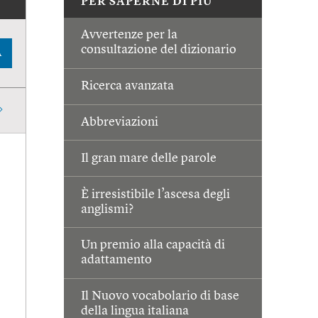
PER SAPERNE DI PIÙ
Avvertenze per la
consultazione del dizionario
A
Ricerca avanzata
Abbreviazioni
Il gran mare delle parole
È irresistibile l’ascesa degli
anglismi?
Un premio alla capacità di
adattamento
Il Nuovo vocabolario di base
della lingua italiana