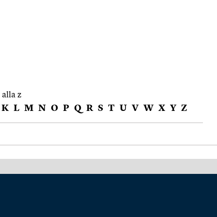
 alla z
K
L
M
N
O
P
Q
R
S
T
U
V
W
X
Y
Z