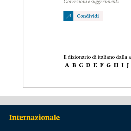
Correzioni e suggerimenti
Condividi
Il dizionario di italiano dalla a
A
B
C
D
E
F
G
H
I
J