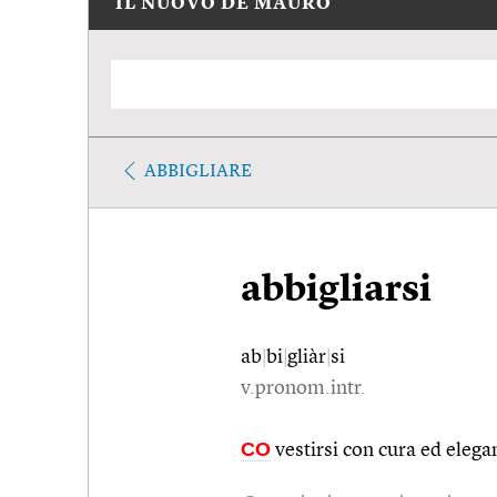
IL NUOVO DE MAURO
ABBIGLIARE
abbigliarsi
ab
|
bi
|
gliàr
|
si
v.pronom.intr.
CO
vestirsi con cura ed elega