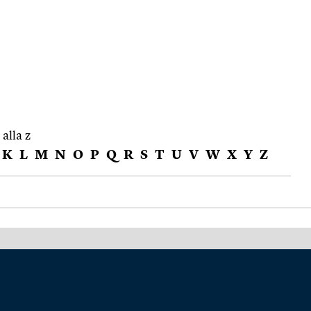
 alla z
K
L
M
N
O
P
Q
R
S
T
U
V
W
X
Y
Z