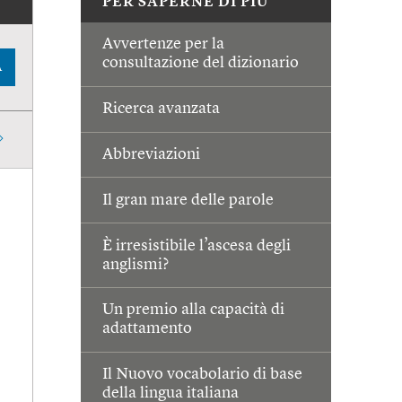
PER SAPERNE DI PIÙ
Avvertenze per la
consultazione del dizionario
A
Ricerca avanzata
Abbreviazioni
Il gran mare delle parole
È irresistibile l’ascesa degli
anglismi?
Un premio alla capacità di
adattamento
Il Nuovo vocabolario di base
della lingua italiana