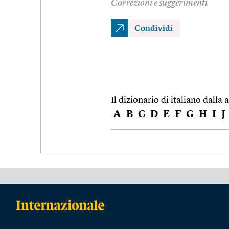
Correzioni e suggerimenti
Condividi
Il dizionario di italiano dalla a
A
B
C
D
E
F
G
H
I
J