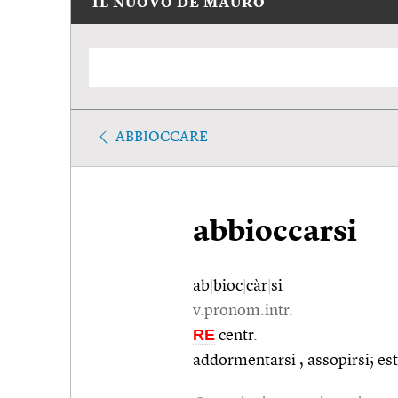
IL NUOVO DE MAURO
ABBIOCCARE
abbioccarsi
ab
|
bioc
|
càr
|
si
v.pronom.intr.
RE
centr.
addormentarsi , assopirsi; este