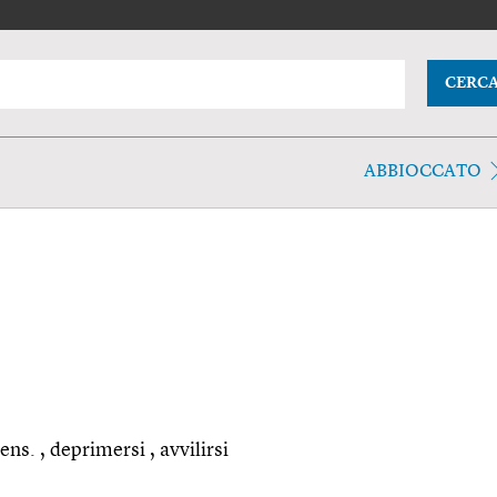
CERC
ABBIOCCATO
ns. , deprimersi , avvilirsi