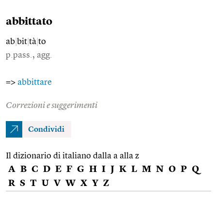
abbittato
ab
|
bit
|
tà
|
to
p.pass., agg.
=>
abbittare
Correzioni e suggerimenti
Condividi
Il dizionario di italiano dalla a alla z
A
B
C
D
E
F
G
H
I
J
K
L
M
N
O
P
Q
R
S
T
U
V
W
X
Y
Z