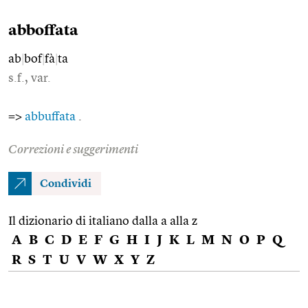
abboffata
ab
|
bof
|
fà
|
ta
s.f., var.
=>
abbuffata
.
Correzioni e suggerimenti
Condividi
Il dizionario di italiano dalla a alla z
A
B
C
D
E
F
G
H
I
J
K
L
M
N
O
P
Q
R
S
T
U
V
W
X
Y
Z