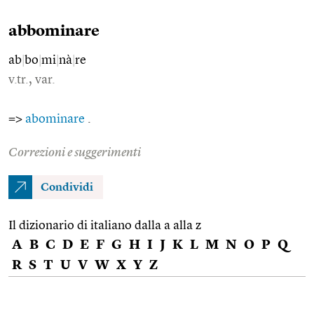
abbominare
ab
|
bo
|
mi
|
nà
|
re
v.tr., var.
=>
abominare
.
Correzioni e suggerimenti
Condividi
Il dizionario di italiano dalla a alla z
A
B
C
D
E
F
G
H
I
J
K
L
M
N
O
P
Q
R
S
T
U
V
W
X
Y
Z