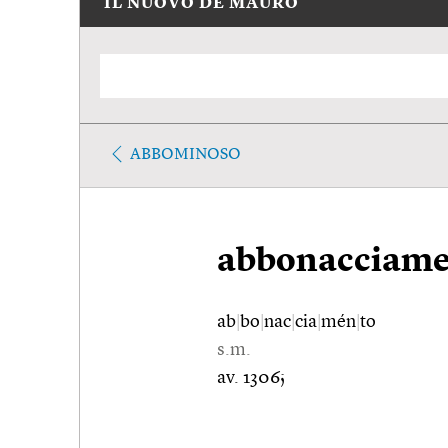
IL NUOVO DE MAURO
ABBOMINOSO
abbonacciame
ab
|
bo
|
nac
|
cia
|
mén
|
to
s.m.
av. 1306;