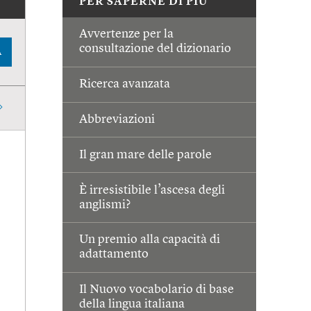
PER SAPERNE DI PIÙ
Avvertenze per la
consultazione del dizionario
A
Ricerca avanzata
Abbreviazioni
Il gran mare delle parole
È irresistibile l’ascesa degli
anglismi?
Un premio alla capacità di
adattamento
Il Nuovo vocabolario di base
della lingua italiana