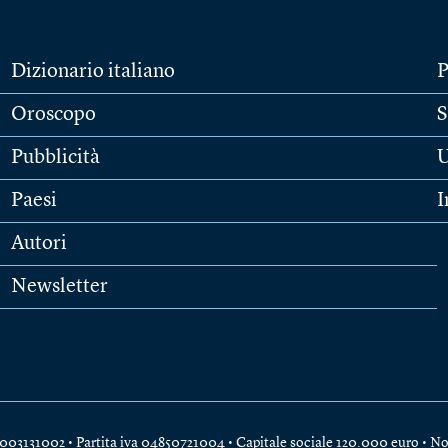
Dizionario italiano
P
Oroscopo
S
Pubblicità
U
Paesi
I
Autori
Newsletter
e 04003131002 • Partita iva 04850721004 • Capitale sociale 120.000 euro •
No