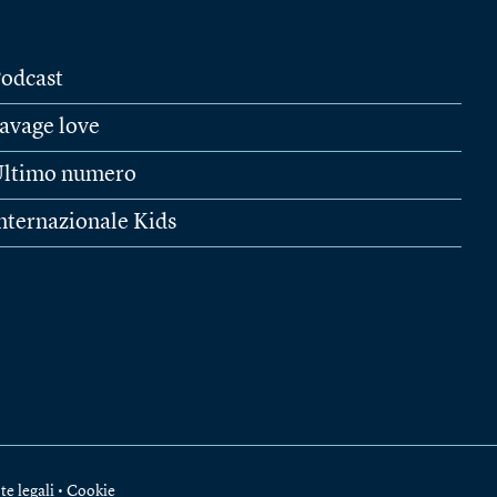
odcast
avage love
ltimo numero
nternazionale Kids
te legali
•
Cookie