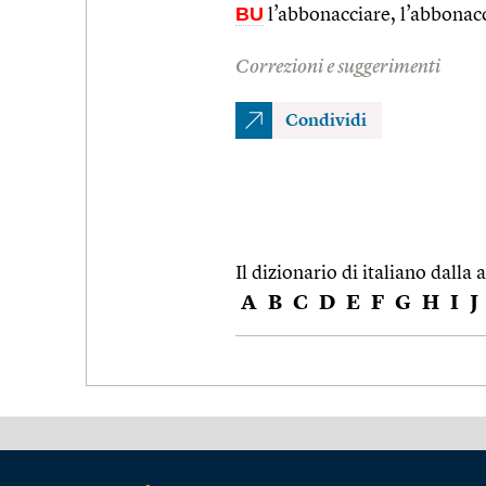
BU
l’abbonacciare, l’abbonacc
Correzioni e suggerimenti
Condividi
Il dizionario di italiano dalla a
A
B
C
D
E
F
G
H
I
J