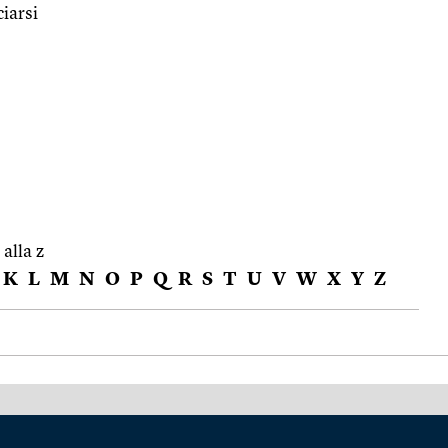
iarsi
 alla z
K
L
M
N
O
P
Q
R
S
T
U
V
W
X
Y
Z