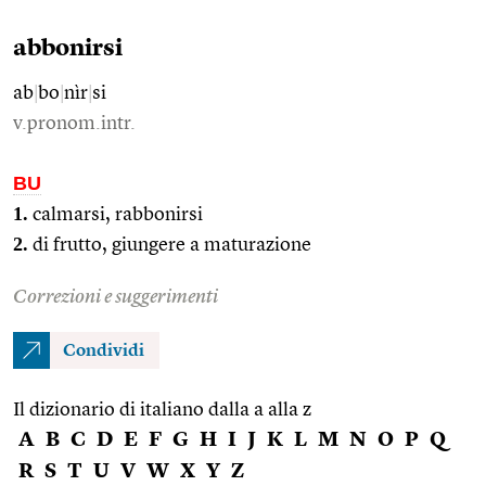
abbonirsi
ab
|
bo
|
nìr
|
si
v.pronom.intr.
BU
1.
calmarsi, rabbonirsi
2.
di frutto, giungere a maturazione
Correzioni e suggerimenti
Condividi
Il dizionario di italiano dalla a alla z
A
B
C
D
E
F
G
H
I
J
K
L
M
N
O
P
Q
R
S
T
U
V
W
X
Y
Z