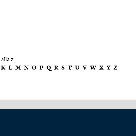
 alla z
K
L
M
N
O
P
Q
R
S
T
U
V
W
X
Y
Z