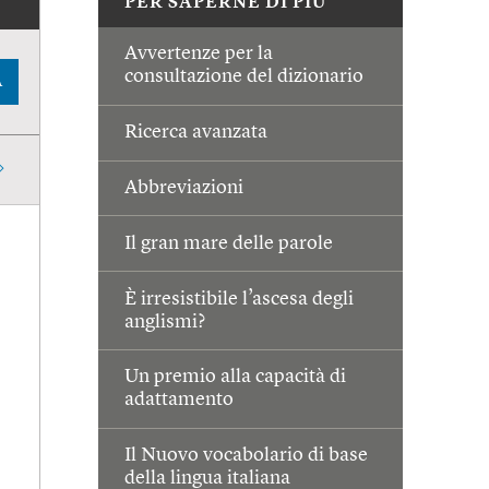
PER SAPERNE DI PIÙ
Avvertenze per la
consultazione del dizionario
A
Ricerca avanzata
Abbreviazioni
Il gran mare delle parole
È irresistibile l’ascesa degli
anglismi?
Un premio alla capacità di
adattamento
Il Nuovo vocabolario di base
della lingua italiana