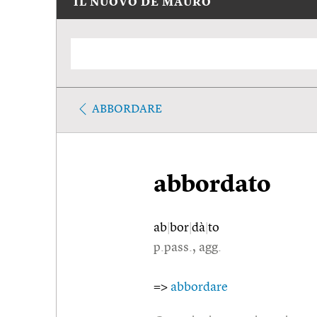
IL NUOVO DE MAURO
ABBORDARE
abbordato
ab
|
bor
|
dà
|
to
p.pass., agg.
=>
abbordare