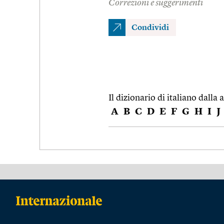
Correzioni e suggerimenti
Condividi
Il dizionario di italiano dalla a
A
B
C
D
E
F
G
H
I
J