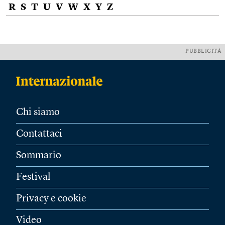
R
S
T
U
V
W
X
Y
Z
PUBBLICITÀ
Chi siamo
Contattaci
Sommario
Festival
Privacy e cookie
Video