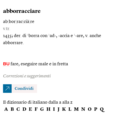
abborracciare
ab
|
bor
|
rac
|
cià
|
re
v.tr.
1
1
1
1435; der. di
borra con
ad-, -accia e
-are, v. anche
abborrare.
BU
fare, eseguire male e in fretta
Correzioni e suggerimenti
Condividi
Il dizionario di italiano dalla a alla z
A
B
C
D
E
F
G
H
I
J
K
L
M
N
O
P
Q